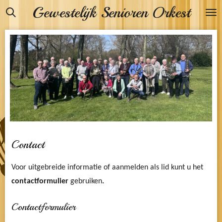
Gewestelijk Senioren Orkest
Ga
direct
naar
de
hoofdinhoud
Contact
Voor uitgebreide informatie of aanmelden als lid kunt u
het
contactformulier
gebruiken
.
Contactformulier